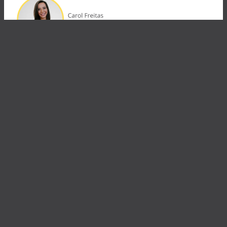
Post seguinte
→
Endereço: Rua Vergueiro, 3086 – conj. 64, Vila
Mariana, São Paulo/SP
Contato: +55 11 97078-0683
E-mail
Whatsapp
Nos siga nas redes sociais: