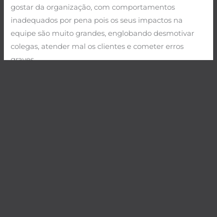
gostar da organização, com comportamentos
inadequados por pena pois os seus impactos na
equipe são muito grandes, englobando desmotivar
colegas, atender mal os clientes e cometer erros
graves.
.
E na sua opinião, está certo demitir rápido e contratar
devagar?
←
Post anterior
Post seguinte
→