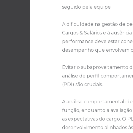
seguido pela equipe.
A dificuldade na gestão de ped
Cargos & Salários e à ausênci
performance deve estar conec
desempenho que envolvam div
Evitar o subaproveitamento d
análise de perfil comportame
(PDI) são cruciais.
A análise comportamental ide
função, enquanto a avaliaçã
as expectativas do cargo. O P
desenvolvimento alinhados às 