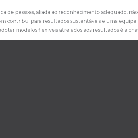
ica de pessoas, aliada ao reconhecimento adequado, não
ém contribui para resultados sustentáveis e uma equip
dotar modelos flexíveis atrelados aos resultados é a cha
ões contribuam para aprimorar a gestão de pessoas na s
 para mais insights sobre o universo da consultoria de R