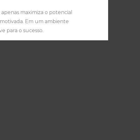
 apenas maximiza o potencial
e motivada. Em um ambiente
ve para o sucesso.
ua empresa contábil. Fique
H na área contábil.
Post seguinte
→