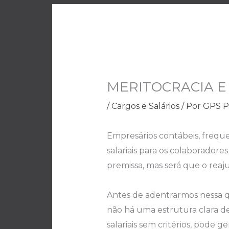
MERITOCRACIA E
/
Cargos e Salários
/ Por
GPS P
Empresários contábeis, freq
salariais para os colaborador
premissa, mas será que o reaj
Antes de adentrarmos nessa qu
não há uma estrutura clara de
salariais sem critérios, pode g