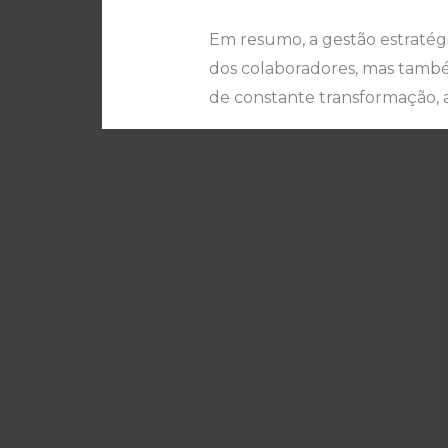
Em resumo, a gestão estratég
dos colaboradores, mas tamb
de constante transformação, a
Esperamos que essas orientaç
atento às próximas publicações
←
Post anterior