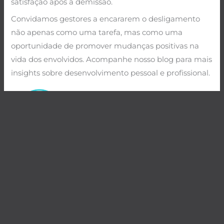
satisfação após a demissão.
Convidamos gestores a encararem o desligamento
não apenas como uma tarefa, mas como uma
oportunidade de promover mudanças positivas na
vida dos envolvidos. Acompanhe nosso blog para mais
insights sobre desenvolvimento pessoal e profissional.
←
Post anterior
Post seguinte
→