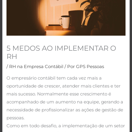
5 MEDOS AO IMPLEMENTAR O
RH
/
RH na Empresa Contábil
/ Por
GPS Pessoas
O empresário contábil tem cada vez mais a
oportunidade de crescer, atender mais clientes e ter
mais sucesso. Normalmente esse crescimento é
acompanhado de um aumento na equipe, gerando a
necessidade de profissionalizar as ações de gestão de
pessoas.
Como em todo desafio, a implementação de um setor