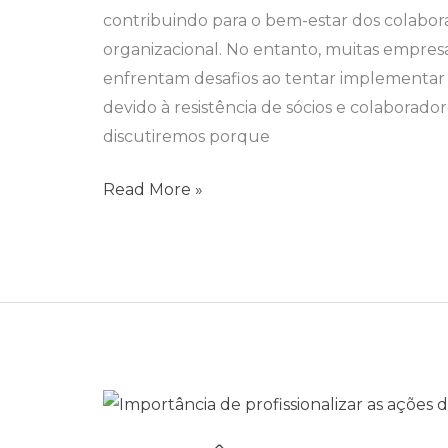
contribuindo para o bem-estar dos colabor
RESISTENTES
organizacional. No entanto, muitas empres
NA
enfrentam desafios ao tentar implementar
IMPLANTAÇÃO
devido à resistência de sócios e colaborador
DE
discutiremos porque
UM
RH?
Read More »
IMPORTÂNCIA
DE