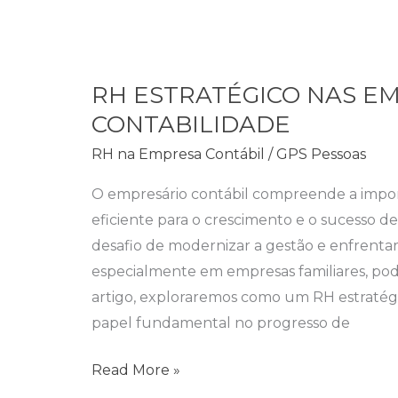
RH
ESTRATÉGICO
RH ESTRATÉGICO NAS E
NAS
CONTABILIDADE
EMPRESAS
DE
RH na Empresa Contábil
/
GPS Pessoas
CONTABILIDADE
O empresário contábil compreende a impo
eficiente para o crescimento e o sucesso d
desafio de modernizar a gestão e enfrentar 
especialmente em empresas familiares, pod
artigo, exploraremos como um RH estrat
papel fundamental no progresso de
Read More »