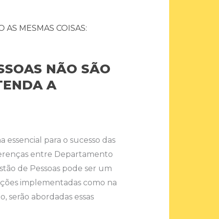
ESSOAS NÃO SÃO
TENDA A
 essencial para o sucesso das
ferenças entre Departamento
stão de Pessoas pode ser um
s ações implementadas como na
go, serão abordadas essas