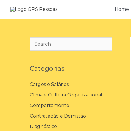
Ir
Home
para
o
conteúdo
P
e
s
Categorias
q
u
Cargos e Salários
i
Clima e Cultura Organizacional
s
Comportamento
a
Contratação e Demissão
r
Diagnóstico
p