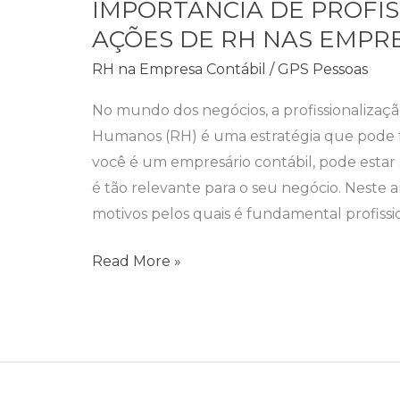
IMPORTÂNCIA DE PROFIS
PROFISSIONALIZAR
AÇÕES DE RH NAS EMPR
AS
AÇÕES
RH na Empresa Contábil
/
GPS Pessoas
DE
No mundo dos negócios, a profissionalizaç
RH
Humanos (RH) é uma estratégia que pode fa
NAS
você é um empresário contábil, pode estar
EMPRESAS
é tão relevante para o seu negócio. Neste a
CONTÁBEIS
motivos pelos quais é fundamental profissio
Read More »