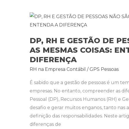
DP,
RH
E
DP, RH E GESTÃO DE P
GESTÃO
AS MESMAS COISAS: EN
DE
DIFERENÇA
PESSOAS
NÃO
RH na Empresa Contábil
/
GPS Pessoas
SÃO
É sabido que a gestão de pessoas é um tema
AS
empresas. No entanto, compreender as di
MESMAS
Pessoal (DP), Recursos Humanos (RH) e Ge
COISAS:
desafio e gerar muitos enganos, tanto na
ENTENDA
definição das responsabilidades. Neste arti
A
diferenças de
DIFERENÇA