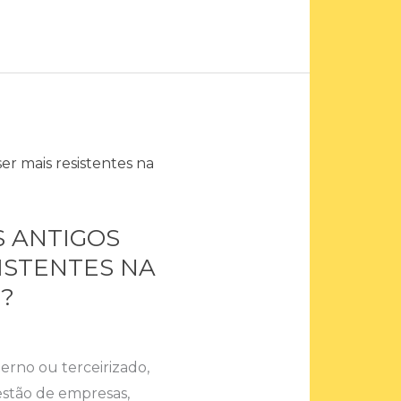
S ANTIGOS
ISTENTES NA
?
erno ou terceirizado,
tão de empresas,