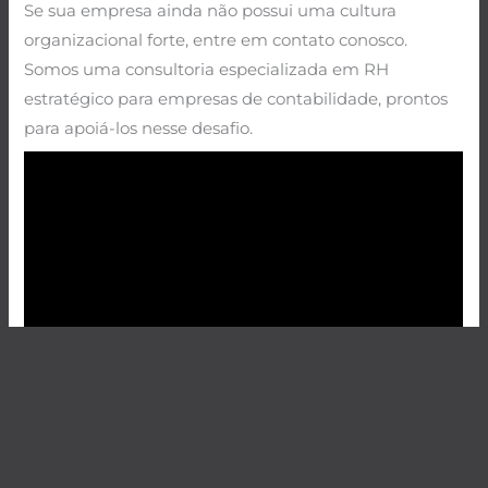
Se sua empresa ainda não possui uma cultura
organizacional forte, entre em contato conosco.
Somos uma consultoria especializada em RH
estratégico para empresas de contabilidade, prontos
para apoiá-los nesse desafio.
Siga nosso perfil no Instagram e fique por dentro das
boas práticas de RH estratégico nas empresas de
contabilidade:
CLIQUE AQUI